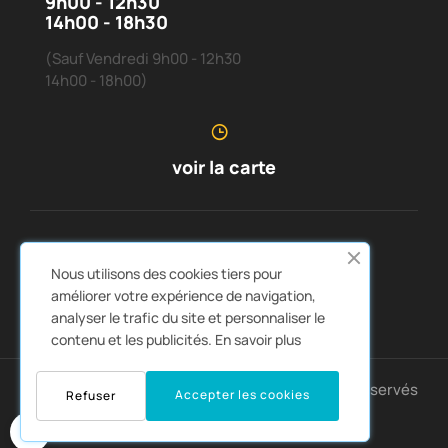
9h00 - 12h30
14h00 - 18h30
(Sauf Vendredi 9h00 - 12h30
14h00 - 18h00)
voir la carte
SERVICE CLIENTS
À PROPOS DE NOUS


Nous utilisons des cookies tiers pour
LIENS RAPIDES
CATALOGUES


améliorer votre expérience de navigation,
analyser le trafic du site et personnaliser le
contenu et les publicités.
En savoir plus
Copyright © 2025 Montpellier4x4. Tous droits réservés
Accepter les cookies
Refuser
0