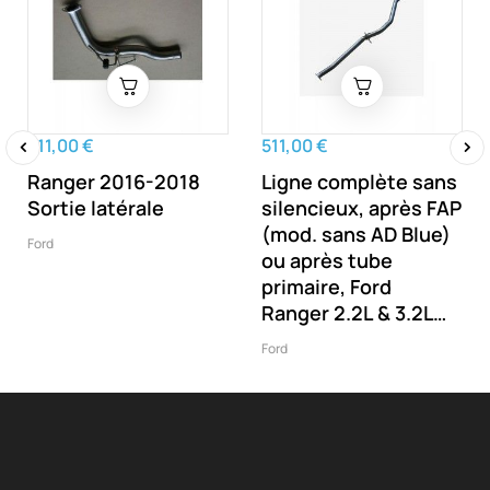
511,00 €
511,00 €
Ranger 2016-2018
Ligne complète sans
‹
›
Sortie latérale
silencieux, après FAP
(mod. sans AD Blue)
Ford
ou après tube
primaire, Ford
Ranger 2.2L & 3.2L
TDCI, 2011-2019
Ford