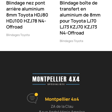
Blindage nez pont
Blindage boîte de
‹
›
arrière aluminium
transfert en
8mm Toyota HDJ80
aluminium de 8mm
HDJ100 HZJ78 N4-
pour Toyota LJ70
Offroad
LJ73 KZJ70 KZJ73
N4-Offroad
Blindages Toyota
Blindages Toyota
Montpellier 4x4
ZA de la Clau
8 rue André Marie Ampère