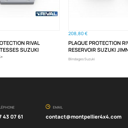
208,80 €
OTECTION RIVAL
PLAQUE PROTECTION RI
VITESSES SUZUKI
RESERVOIR SUZUKI JIMN
8-
Blindages Suzuki
LÉPHONE
EMAIL
7 43 07 61
contact@montpellier4x4.com