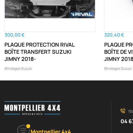
300,00 €
320,40 €
PLAQUE PROTECTION RIVAL
PLAQUE PR
BOÎTE TRANSFERT SUZUKI
BOÎTE DE 
JIMNY 2018-
JIMNY 201
Blindages Suzuki
Blindages Suzuki
TÉ
04 6
Montpellier 4x4