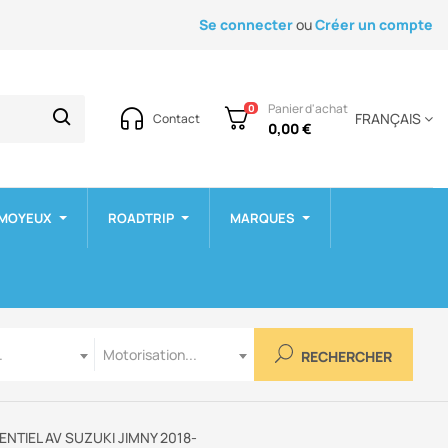
Se connecter
ou
Créer un compte
Panier d'achat
0
FRANÇAIS
Contact
0,00 €
 MOYEUX
ROADTRIP
MARQUES
Motorisation
.
Motorisation...
RECHERCHER
NTIEL AV SUZUKI JIMNY 2018-