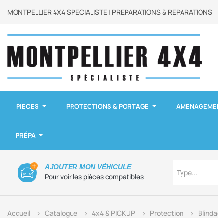
MONTPELLIER 4X4 SPECIALISTE | PREPARATIONS & REPARATIONS
PIECES
PROTECTIONS & PORTAGE
AMENAGEME
PRÉPA
Type
AJOUTER MON VÉHICULE
Type...
Pour voir les pièces compatibles
Accueil
Catalogue
4x4 & PICKUP
Protection
Blinda