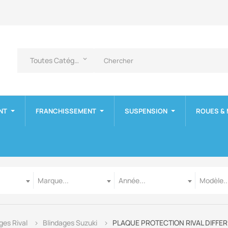
Toutes Catégories
keyboard_arrow_down
NT
FRANCHISSEMENT
SUSPENSION
ROUES &
Marque
Année
Modèle
Marque...
Année...
Modèle..
ges Rival
Blindages Suzuki
PLAQUE PROTECTION RIVAL DIFFERE