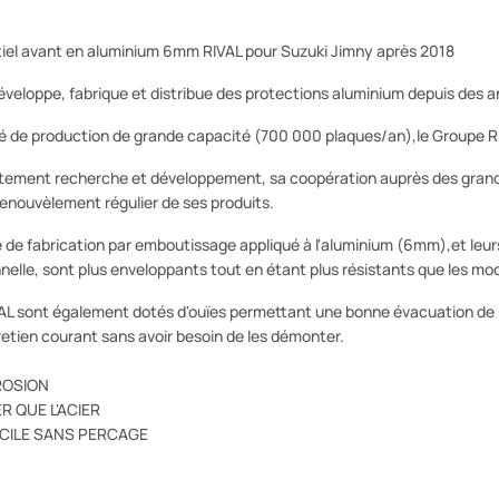
tiel avant en aluminium 6mm RIVAL pour Suzuki Jimny après 2018
éveloppe, fabrique et distribue des protections aluminium depuis des 
é de production de grande capacité (700 000 plaques/an),le Groupe Ri
tement recherche et développement, sa coopération auprès des grand
enouvèlement régulier de ses produits.
de fabrication par emboutissage appliqué à l'aluminium (6mm),et leurs 
nnelle, sont plus enveloppants tout en étant plus résistants que les mo
AL sont également dotés d'ouïes permettant une bonne évacuation de l'ai
tretien courant sans avoir besoin de les démonter.
ROSION
R QUE L'ACIER
ACILE SANS PERCAGE