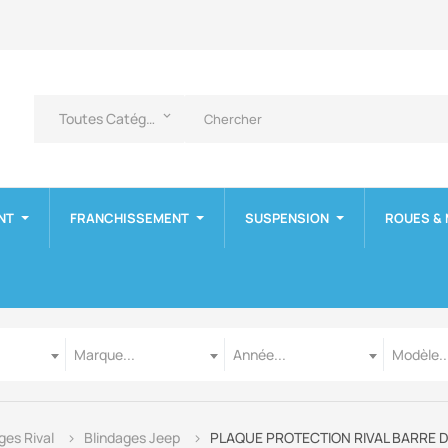
Toutes Catégories
keyboard_arrow_down
NT
FRANCHISSEMENT
SUSPENSION
ROUES &
Marque
Année
Modèle
Marque...
Année...
Modèle..
ges Rival
Blindages Jeep
PLAQUE PROTECTION RIVAL BARRE DI