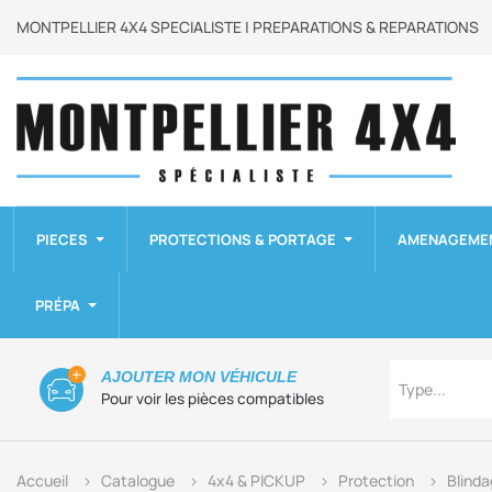
MONTPELLIER 4X4 SPECIALISTE | PREPARATIONS & REPARATIONS
PIECES
PROTECTIONS & PORTAGE
AMENAGEME
PRÉPA
Type
AJOUTER MON VÉHICULE
Type...
Pour voir les pièces compatibles
Accueil
Catalogue
4x4 & PICKUP
Protection
Blinda