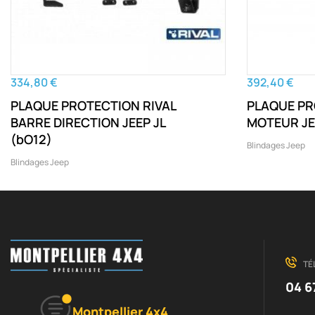
334,80 €
392,40 €
PLAQUE PROTECTION RIVAL
PLAQUE PR
BARRE DIRECTION JEEP JL
(bO12)
Blindages Jeep
Blindages Jeep
TÉ
04 6
Montpellier 4x4