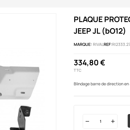
PLAQUE PROTEC
JEEP JL (bO12)
MARQUE:
RIVAL
REF:
RI2333.27
334,80 €
TTC
Blindage barre de direction e