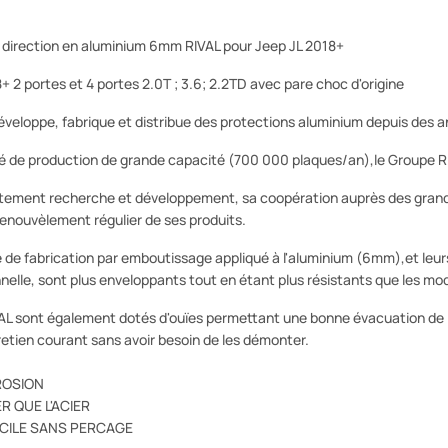
e direction en aluminium 6mm RIVAL pour Jeep JL 2018+
+ 2 portes et 4 portes 2.0T ; 3.6; 2.2TD avec pare choc d'origine
éveloppe, fabrique et distribue des protections aluminium depuis des 
é de production de grande capacité (700 000 plaques/an),le Groupe Ri
tement recherche et développement, sa coopération auprès des grand
enouvèlement régulier de ses produits.
de fabrication par emboutissage appliqué à l'aluminium (6mm),et leurs 
nnelle, sont plus enveloppants tout en étant plus résistants que les mo
AL sont également dotés d'ouïes permettant une bonne évacuation de l'ai
tretien courant sans avoir besoin de les démonter.
ROSION
R QUE L'ACIER
ACILE SANS PERCAGE