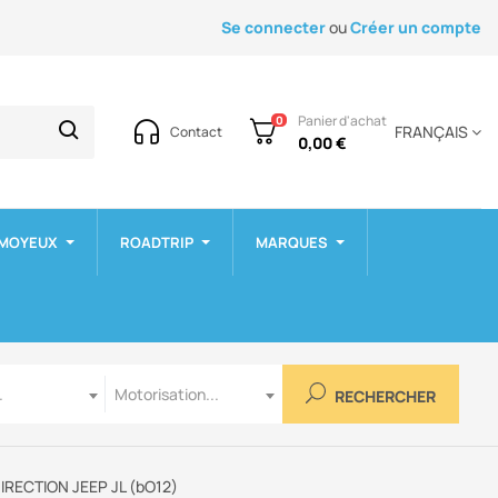
Se connecter
ou
Créer un compte
Panier d'achat
0
FRANÇAIS
Contact
0,00 €
 MOYEUX
ROADTRIP
MARQUES
Motorisation
.
Motorisation...
RECHERCHER
RECTION JEEP JL (bO12)