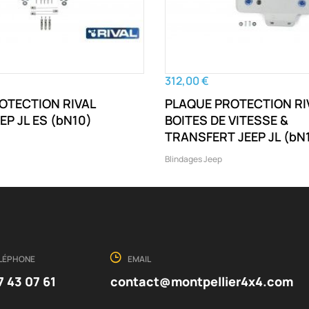
312,00 €
OTECTION RIVAL
PLAQUE PROTECTION RI
MOTEUR JEEP JL ES (bN10)
BOITES DE VITESSE &
TRANSFERT JEEP J
Blindages Jeep
LÉPHONE
EMAIL
7 43 07 61
contact@montpellier4x4.com