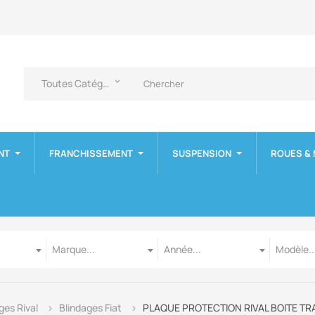
Toutes Catégories
keyboard_arrow_down
NT
FRANCHISSEMENT
SUSPENSION
ROUES &
Marque
Année
Modèle
Marque...
Année...
Modèle..
ges Rival
Blindages Fiat
PLAQUE PROTECTION RIVAL BOITE TRA