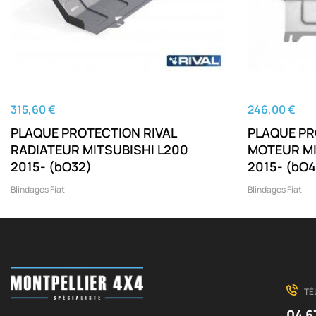
315,60 €
246,00 €
PLAQUE PROTECTION RIVAL
PLAQUE PR
RADIATEUR MITSUBISHI L200
MOTEUR MI
2015- (bO32)
2015- (b
Blindages Fiat
Blindages Fiat
TÉ
04 6