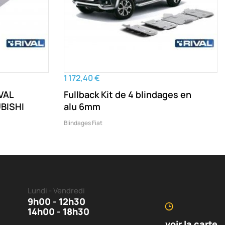
1 172,40 €
VAL
Fullback Kit de 4 blindages en
UBISHI
alu 6mm
Blindages Fiat
Lundi - Vendredi
9h00 - 12h30
14h00 - 18h30
voir la carte