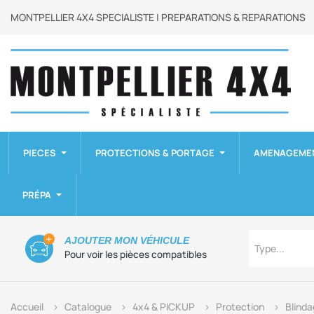
MONTPELLIER 4X4 SPECIALISTE | PREPARATIONS & REPARATIONS
PIECES
PROTECTIONS & PORTAGE
AMENAGEME
PRÉPA
Type
AJOUTER MON VÉHICULE
Type...
Pour voir les pièces compatibles
Accueil
Catalogue
4x4 & PICKUP
Protection
Blinda