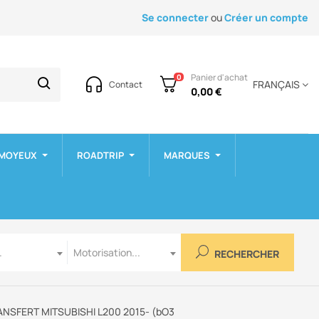
Se connecter
ou
Créer un compte
Panier d'achat
0
FRANÇAIS
Contact
0,00 €
 MOYEUX
ROADTRIP
MARQUES
Motorisation
.
Motorisation...
RECHERCHER
NSFERT MITSUBISHI L200 2015- (bO3