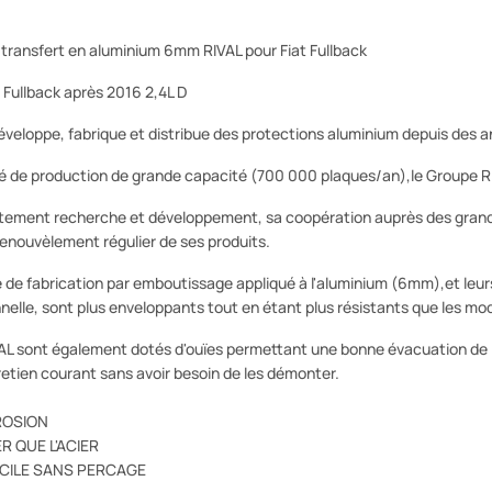
 transfert en aluminium 6mm RIVAL pour Fiat Fullback
 Fullback après 2016 2,4L D
éveloppe, fabrique et distribue des protections aluminium depuis des 
é de production de grande capacité (700 000 plaques/an),le Groupe Ri
tement recherche et développement, sa coopération auprès des grand
enouvèlement régulier de ses produits.
de fabrication par emboutissage appliqué à l'aluminium (6mm),et leurs 
nnelle, sont plus enveloppants tout en étant plus résistants que les mo
AL sont également dotés d'ouïes permettant une bonne évacuation de l'ai
tretien courant sans avoir besoin de les démonter.
ROSION
R QUE L'ACIER
ACILE SANS PERCAGE