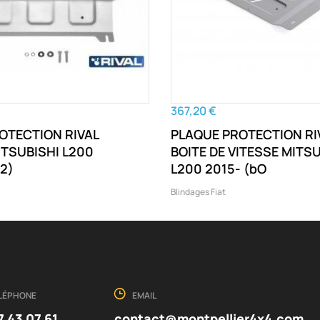
367,20 €
OTECTION RIVAL
PLAQUE PROTECTION RI
TSUBISHI L200
BOITE DE VITESSE MITS
O42)
L200 2015- (bO
Blindages Fiat
LÉPHONE
EMAIL
7 43 07 61
contact@montpellier4x4.com