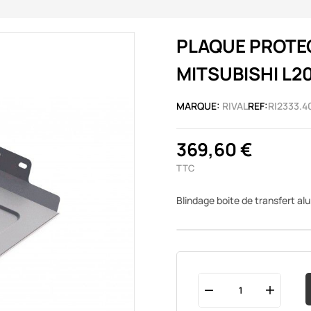
PLAQUE PROTEC
MITSUBISHI L20
MARQUE:
RIVAL
REF:
RI2333.40
369,60 €
TTC
Blindage boite de transfert a