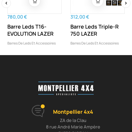
‹
›
780,00 €
312,00 €
Barre Leds T16-
Barre Leds Triple-R
EVOLUTION LAZER
750 LAZER
Barres De Leds Et Accessoires
Barres De Leds Et Accessoires
Montpellier 4x4
ZA de la Clau
8 rue André Marie Ampère