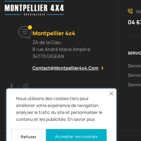
TÉ
04 6
Montpellier 4x4
ZA de la Clau
8 rue André Marie Ampère
SERVIC
34770 GIGEAN
Servi
Contact@montpellier4x4.com
Servic
Servic
Facebook
Instagram
Nous utilisons des cookies tiers pour
améliorer votre expérience de navigation,
analyser le trafic du site et personnaliser le
contenu et les publicités.
En savoir plus
0
Accepter les cookies
Refuser