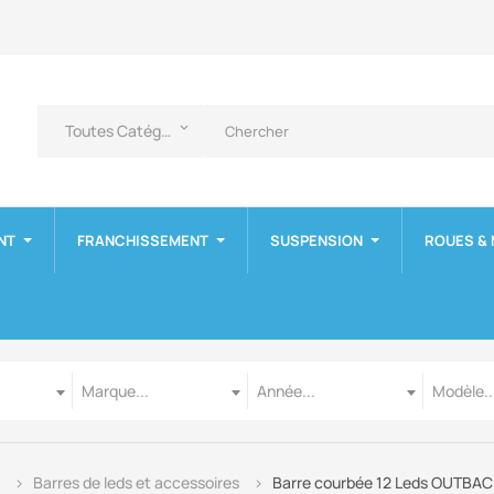
Toutes Catégories
keyboard_arrow_down
NT
FRANCHISSEMENT
SUSPENSION
ROUES &
Marque
Année
Modèle
Marque...
Année...
Modèle..
Barres de leds et accessoires
Barre courbée 12 Leds OUTBA