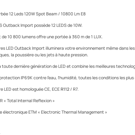
urbée 12 Leds 120W Spot Beam / 10800 Lm E8
S Outback Import possède 12 LEDS de 10W.
 de 10 800 lumens offre une portée à 360 m de 1 LUX.
s LED Outback Import illuminera votre environnement même dans les pi
ques, la poussière ou les jets à haute pression.
 la toute dernière génération de LED et combine les meilleures technolo
 protection IP69K contre l'eau, l'humidité, toutes les conditions les plu
rre LED est homologuée CE, ECE
R112
/ R7.
IR « Total Internal Reflexion »
e électronique ETM « Electronic Thermal Management »
K