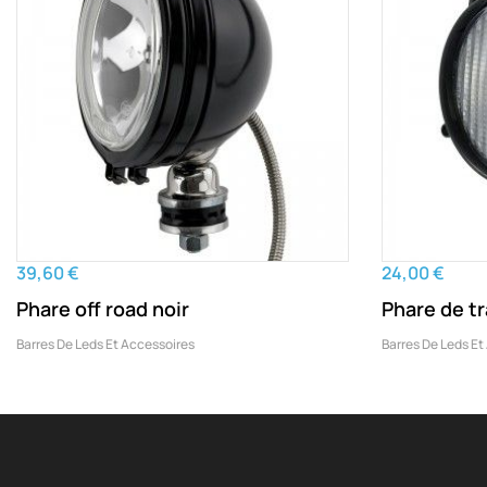
39,60 €
24,00 €
Phare off road noir
Phare de tr
Barres De Leds Et Accessoires
Barres De Leds Et