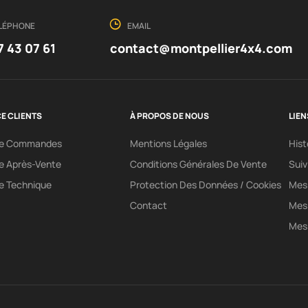
LÉPHONE
EMAIL
7 43 07 61
contact@montpellier4x4.com
E CLIENTS
À PROPOS DE NOUS
LIEN
ce Commandes
Mentions Légales
His
e Après-Vente
Conditions Générales De Vente
Sui
e Technique
Protection Des Données / Cookies
Mes 
Contact
Mes
Mes 