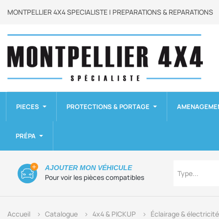
MONTPELLIER 4X4 SPECIALISTE | PREPARATIONS & REPARATIONS
PIECES
PROTECTIONS & PORTAGE
AMENAGEME
PRÉPA
Type
AJOUTER MON VÉHICULE
Type...
Pour voir les pièces compatibles
Accueil
Catalogue
4x4 & PICKUP
Éclairage & électricité