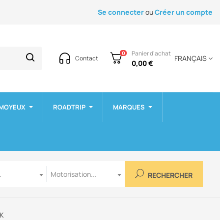
Se connecter
ou
Créer un compte
Panier d'achat
0
FRANÇAIS
Contact
0,00 €
 MOYEUX
ROADTRIP
MARQUES
Motorisation
.
Motorisation...
RECHERCHER
CK