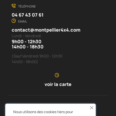
TÉLÉPHONE
04 67 43 07 61
EMAIL
contact@montpellier4x4.com
Lundi - Vendredi
9h00 - 12h30
14h00 - 18h30
(Sauf Vendredi 9h00 - 12h30
14h00 - 18h00)
voir la carte
SERVICE CLIENTS
À PROPOS DE NOUS


Nous utilisons des cookies tiers pour
LIENS RAPIDES
CATALOGUES

