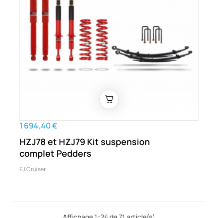
1 694,40 €
HZJ78 et HZJ79 Kit suspension
complet Pedders
FJ Cruiser
Affichage 1-24 de 71 article(s)