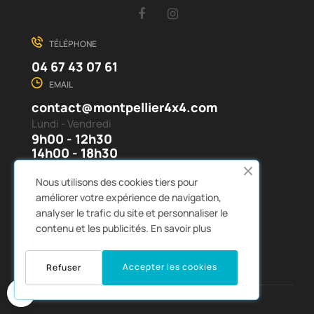
Facebook
Instagram
TÉLÉPHONE
04 67 43 07 61
EMAIL
contact@montpellier4x4.com
Lundi - Vendredi
9h00 - 12h30
14h00 - 18h30
(Sauf Vendredi 9h00 - 12h30
Nous utilisons des cookies tiers pour
14h00 - 18h00)
améliorer votre expérience de navigation,
analyser le trafic du site et personnaliser le
contenu et les publicités.
En savoir plus
voir la carte
Accepter les cookies
Refuser
0