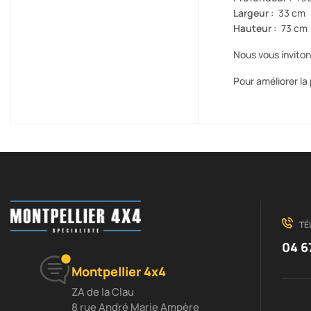
Largeur :
33 cm
Hauteur :
73 cm
Nous vous invito
Pour améliorer la
TÉ
04 6
Montpellier 4x4
ZA de la Clau
8 rue André Marie Ampère