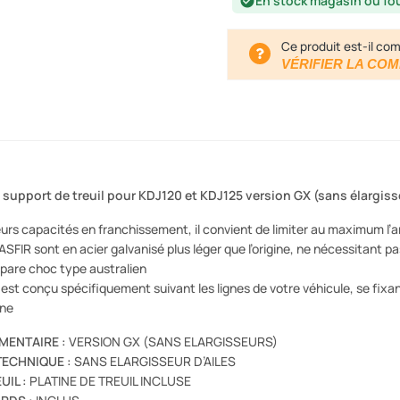
En stock magasin ou fo
check_circle
Ce produit est-il com
VÉRIFIER LA COM
support de treuil pour KDJ120 et KDJ125 version GX (sans élargiss
leurs capacités en franchissement, il convient de limiter au maximum l’a
ASFIR sont en acier galvanisé plus léger que l’origine, ne nécessitant 
n pare choc type australien
est conçu spécifiquement suivant les lignes de votre véhicule, se fixa
ine
MENTAIRE :
VERSION GX (SANS ELARGISSEURS)
TECHNIQUE :
SANS ELARGISSEUR D’AILES
UIL :
PLATINE DE TREUIL INCLUSE