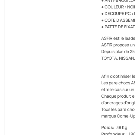
●
ANTI-BROUILL
●
COULEUR :
NOI
●
DECOUPE PC :
●
COTE D’ASSEM
●
PATTE DE FIXAT
ASFIR est le lead
ASFIR propose un 
Depuis plus de 25
TOYOTA, NISSAN,
Afin d’optimiser 
Les pare chocs AS
être le cas sur un
Chaque produit es
d’ancrages d’orig
Tous les pare cho
marque Come-Up 
Poids:
38 Kg
Profondeur :
19