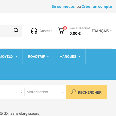
Se connecter
ou
Créer un compte
Panier d'achat
0
FRANÇAIS
Contact
0,00 €
 MOYEUX
ROADTRIP
MARQUES
Motorisation
.
Motorisation...
RECHERCHER
5 GX (sans élargisseurs)