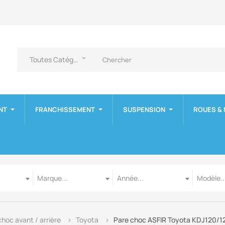
Toutes Catégories
keyboard_arrow_down
NT
FRANCHISSEMENT
SUSPENSION
ROUES &
Marque
Année
Modèle
Marque...
Année...
Modèle..
hoc avant / arrière
Toyota
Pare choc ASFIR Toyota KDJ120/12