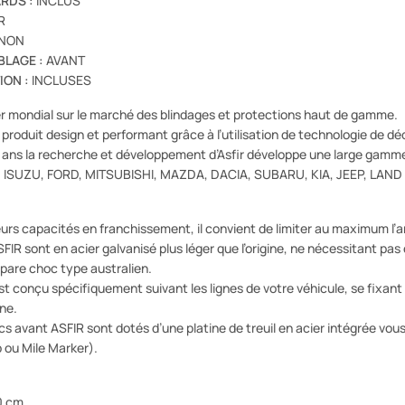
ARDS :
INCLUS
R
NON
BLAGE :
AVANT
ION :
INCLUSES
er mondial sur le marché des blindages et protections haut de gamme.
produit design et performant grâce à l’utilisation de technologie de dé
 ans la recherche et développement d’Asfir développe une large gamme
 ISUZU, FORD, MITSUBISHI, MAZDA, DACIA, SUBARU, KIA, JEEP, LAND
leurs capacités en franchissement, il convient de limiter au maximum l’a
FIR sont en acier galvanisé plus léger que l’origine, ne nécessitant pa
 pare choc type australien.
t conçu spécifiquement suivant les lignes de votre véhicule, se fixant
ine.
cs avant ASFIR sont dotés d’une platine de treuil en acier intégrée vou
ou Mile Marker).
0 cm