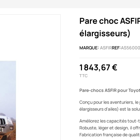
Pare choc ASFI
élargisseurs)
MARQUE:
ASFIR
REF:
AS5600
1 843,67 €
TTC
Pare-chocs ASFIR pour Toyot
Conçu pour les aventuriers, l
élargisseurs d'ailes) est la so
Améliorez les capacités tout-
Robuste, léger et design, il off
Fabrication française de qualit