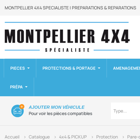
MONTPELLIER 4X4 SPECIALISTE | PREPARATIONS & REPARATIONS
PIECES
PROTECTIONS & PORTAGE
AMENAGEME
PRÉPA
Type
AJOUTER MON VÉHICULE
Type...
Pour voir les pièces compatibles
Accueil
Catalogue
4x4 & PICKUP
Protection
Pare-c