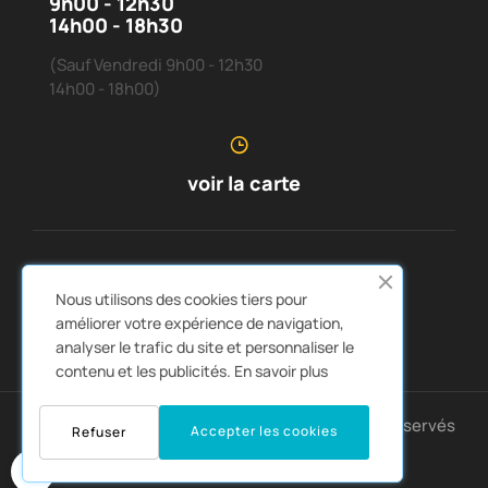
9h00 - 12h30
14h00 - 18h30
(Sauf Vendredi 9h00 - 12h30
14h00 - 18h00)
voir la carte
SERVICE CLIENTS
À PROPOS DE NOUS


Nous utilisons des cookies tiers pour
LIENS RAPIDES
CATALOGUES


améliorer votre expérience de navigation,
analyser le trafic du site et personnaliser le
contenu et les publicités.
En savoir plus
Copyright © 2025 Montpellier4x4. Tous droits réservés
Accepter les cookies
Refuser
0