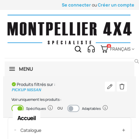
Se connecter
ou
Créer un compte
0
FRANÇAIS
MENU
Produits filtrés sur :
Modifier mon v
Supprimer
PICKUP NISSAN
Voir uniquement les produits :
OU
Activé
Désactivé
Spécifiques
Adaptables
Accueil
Catalogue