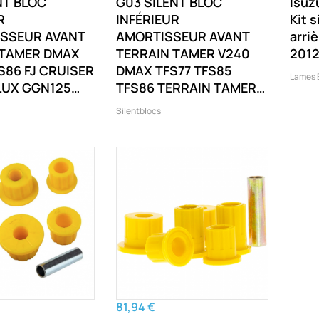
NT BLOC
G03 SILENT BLOC
Isuz
R
INFÉRIEUR
Kit 
ISSEUR AVANT
AMORTISSEUR AVANT
arri
 TAMER DMAX
TERRAIN TAMER V240
2012
S86 FJ CRUISER
DMAX TFS77 TFS85
Lames E
LUX GGN125
TFS86 TERRAIN TAMER
UN125 GUN126
V240 RODEO RA D-MAX
Silentblocs
KUN25 ET
TFS77 TFS85 TFS86
TERRAIN TAMER
S85 TFS86 FJ
GSJ15 HILUX
GGN25 ET
81,94 €