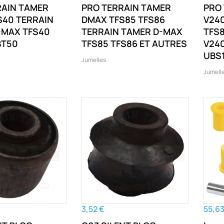
RAIN TAMER
PRO TERRAIN TAMER
PRO
S40 TERRAIN
DMAX TFS85 TFS86
V240
-MAX TFS40
TERRAIN TAMER D-MAX
TFS
BT50
TFS85 TFS86 ET AUTRES
V24
UBS1
Jumelles
Jumell
3,52 €
55,63