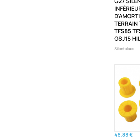
G27 SILE
INFÉRIEU
D'AMORT
TERRAIN
TFS85 TF
GSJ15 HI
GGN25 G
Silentblocs
KUN125 
AUTRES 
D-MAX TF
CRUISER 
GGN125 
AUTRES
46,88 €