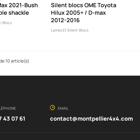
Max 2021-Bush
Silent blocs OME Toyota
ble shackle
Hilux 2005+ / D-max
2012-2016
t-Blocs
Lames Et Silent-Blocs
de 10 article(s)
LÉPHONE
EMAIL
7 43 07 61
contact@montpellier4x4.com