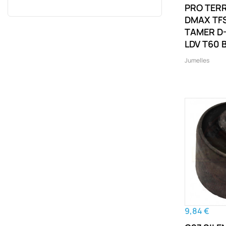
PRO TER
DMAX TF
TAMER D
LDV T60 
Jumelles
9,84 €