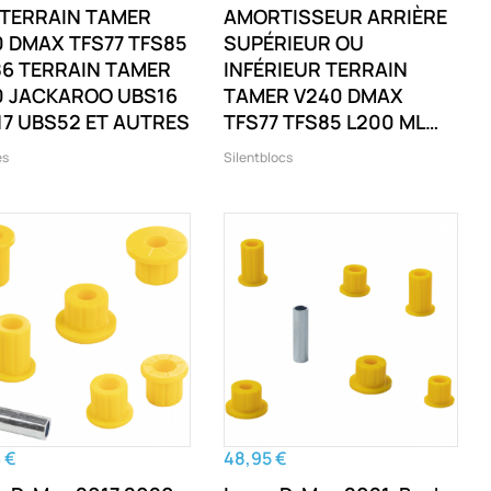
 TERRAIN TAMER
AMORTISSEUR ARRIÈRE
 DMAX TFS77 TFS85
SUPÉRIEUR OU
86 TERRAIN TAMER
INFÉRIEUR TERRAIN
0 JACKAROO UBS16
TAMER V240 DMAX
7 UBS52 ET AUTRES
TFS77 TFS85 L200 ML
MN NAVARA D23 NP300
es
Silentblocs
D40 PATROL MK MQ
TERRAIN TAMER V240
RODEO RA D-MAX TFS77
TFS85 L200 ML ET
AUTRES
 €
48,95 €