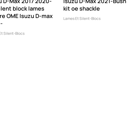
u D-Max 2017 2020-
Isuzu D-Max 2021-Bush
silent block lames
kit oe shackle
ère OME Isuzu D-max
Lames Et Silent-Blocs
-
t Silent-Blocs