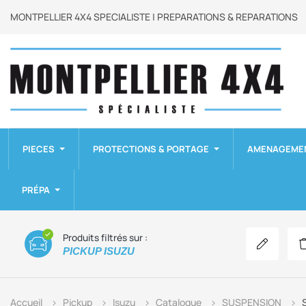
MONTPELLIER 4X4 SPECIALISTE | PREPARATIONS & REPARATIONS
PIECES
PROTECTIONS & PORTAGE
AMENAGEME
PRÉPA
Produits filtrés sur :
Modifier mo
PICKUP ISUZU
Accueil
Pickup
Isuzu
Catalogue
SUSPENSION