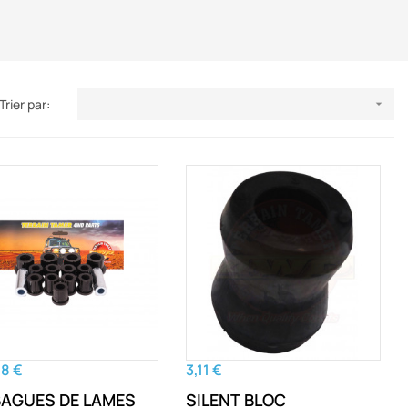
Trier par:

68 €
3,11 €
BAGUES DE LAMES
SILENT BLOC