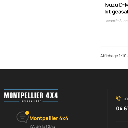
Isuzu D-
kit geasa
Lames Et Silen
Affichage 1-10 
TÉ
04 6
Montpellier 4x4
ZA de la Clau