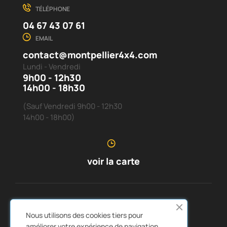
TÉLÉPHONE
04 67 43 07 61
EMAIL
contact@montpellier4x4.com
Lundi - Vendredi
9h00 - 12h30
14h00 - 18h30
(Sauf Vendredi 9h00 - 12h30
14h00 - 18h00)
voir la carte
SERVICE CLIENTS
À PROPOS DE NOUS


Nous utilisons des cookies tiers pour
LIENS RAPIDES
CATALOGUES


améliorer votre expérience de navigation,