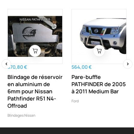
370,80 €
564,00 €
‹
›
Blindage de réservoir
Pare-buffle
en aluminium de
PATHFINDER de 2005
6mm pour Nissan
à 2011 Medium Bar
Pathfinder R51 N4-
Ford
Offroad
Blindages Nissan