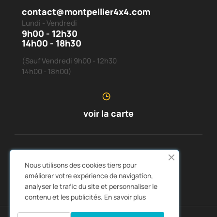
contact@montpellier4x4.com
Lundi - Vendredi
9h00 - 12h30
14h00 - 18h30
(Sauf Vendredi 9h00 - 12h30
14h00 - 18h00)
voir la carte
SERVICE CLIENTS
À PROPOS DE NOUS


Nous utilisons des cookies tiers pour
LIENS RAPIDES
CATALOGUES


améliorer votre expérience de navigation,
analyser le trafic du site et personnaliser le
contenu et les publicités.
En savoir plus