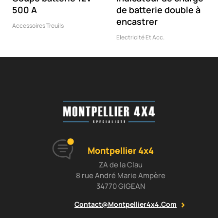
500 A
de batterie double à
encastrer
Accessoires Treuils
Electricité Et Acc.
Montpellier 4x4
ZA de la Clau
8 rue André Marie Ampère
34770 GIGEAN
Contact@montpellier4x4.com