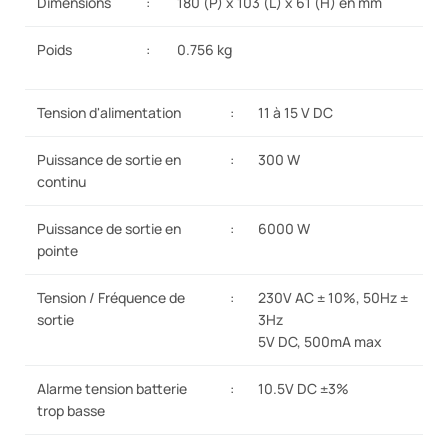
Dimensions
:
180 (P) x 103 (L) x 61 (H) en mm
Poids
:
0.756 kg
Tension d'alimentation
:
11 à 15 V DC
Puissance de sortie en
:
300 W
continu
Puissance de sortie en
:
6000 W
pointe
Tension / Fréquence de
:
230V AC ± 10%, 50Hz ±
sortie
3Hz
5V DC, 500mA max
Alarme tension batterie
:
10.5V DC ±3%
trop basse