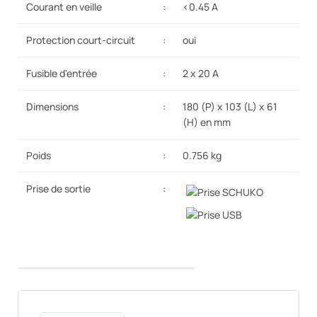
Courant en veille
:
<0.45 A
Protection court-circuit
:
oui
Fusible d'entrée
:
2 x 20 A
Dimensions
:
180 (P) x 103 (L) x 61
(H) en mm
Poids
:
0.756 kg
Prise de sortie
: