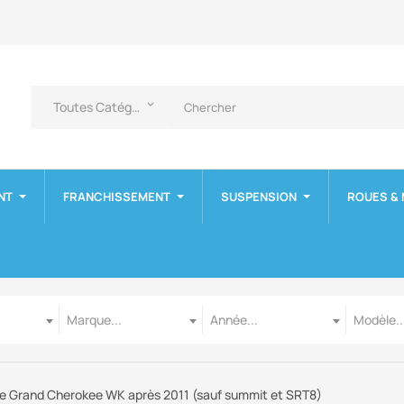
Toutes Catégories
keyboard_arrow_down
NT
FRANCHISSEMENT
SUSPENSION
ROUES &
Marque
Année
Modèle
Marque...
Année...
Modèle..
ge Grand Cherokee WK après 2011 (sauf summit et SRT8)