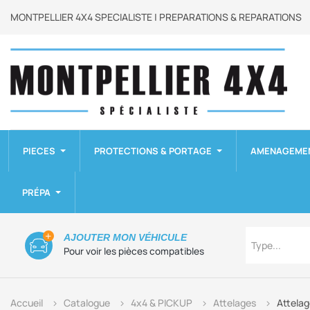
MONTPELLIER 4X4 SPECIALISTE | PREPARATIONS & REPARATIONS
PIECES
PROTECTIONS & PORTAGE
AMENAGEME
PRÉPA
Type
AJOUTER MON VÉHICULE
Type...
Pour voir les pièces compatibles
Accueil
Catalogue
4x4 & PICKUP
Attelages
Attela