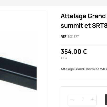
Attelage Grand
summit et SRT
REF:
BG1877
354,00 €
TTC
Attelage Grand Cherokee WK a