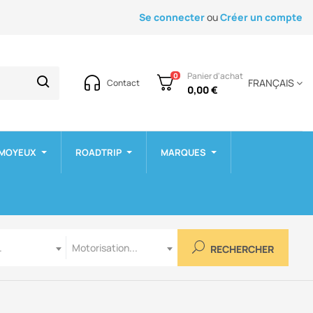
Se connecter
ou
Créer un compte
Panier d'achat
0
FRANÇAIS
Contact
0,00 €
 MOYEUX
ROADTRIP
MARQUES
Motorisation
.
Motorisation...
RECHERCHER