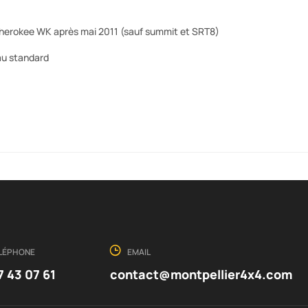
herokee WK après mai 2011 (sauf summit et SRT8)
au standard
LÉPHONE
EMAIL
7 43 07 61
contact@montpellier4x4.com