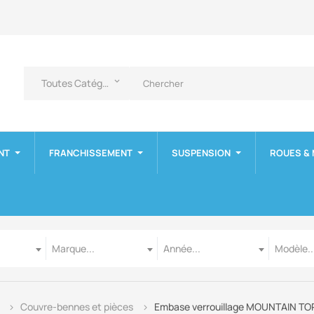
Toutes Catégories
keyboard_arrow_down
NT
FRANCHISSEMENT
SUSPENSION
ROUES &
Marque
Année
Modèle
Marque...
Année...
Modèle..
Couvre-bennes et pièces
Embase verrouillage MOUNTAIN TO