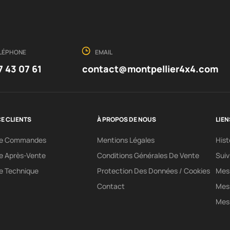
LÉPHONE
EMAIL
7 43 07 61
contact@montpellier4x4.com
E CLIENTS
À PROPOS DE NOUS
LIEN
ce Commandes
Mentions Légales
His
e Après-Vente
Conditions Générales De Vente
Sui
e Technique
Protection Des Données / Cookies
Mes 
Contact
Mes
Mes 