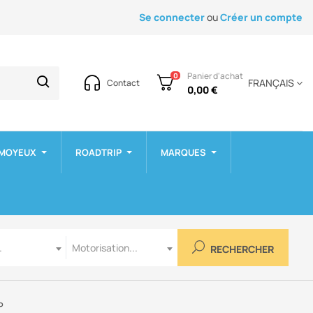
Se connecter
ou
Créer un compte
Panier d'achat
0
FRANÇAIS
Contact
0,00 €
 MOYEUX
ROADTRIP
MARQUES
Motorisation
.
Motorisation...
RECHERCHER
P