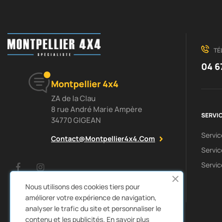
TÉ
04 6
Montpellier 4x4
ZA de la Clau
8 rue André Marie Ampère
SERVIC
34770 GIGEAN
Servi
Contact@montpellier4x4.com
Servic
Servic
Facebook
Instagram
Nous utilisons des cookies tiers pour
améliorer votre expérience de navigation,
analyser le trafic du site et personnaliser le
contenu et les publicités.
En savoir plus