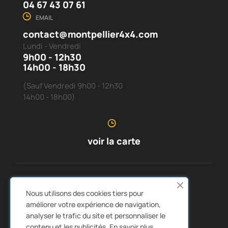
04 67 43 07 61
EMAIL
contact@montpellier4x4.com
Lundi - Vendredi
9h00 - 12h30
14h00 - 18h30
(Sauf Vendredi 9h00 - 12h30
14h00 - 18h00)
voir la carte
SERVICE CLIENTS
À PROPOS DE NOUS


Nous utilisons des cookies tiers pour
LIENS RAPIDES
CATALOGUES


améliorer votre expérience de navigation,
analyser le trafic du site et personnaliser le
contenu et les publicités.
En savoir plus