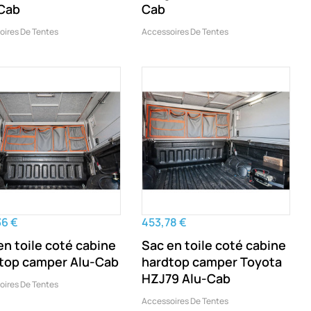
Cab
Cab
oires De Tentes
Accessoires De Tentes
36 €
453,78 €
en toile coté cabine
Sac en toile coté cabine
top camper Alu-Cab
hardtop camper Toyota
HZJ79 Alu-Cab
oires De Tentes
Accessoires De Tentes