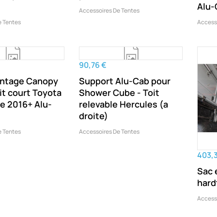
Alu-
Accessoires De Tentes
e Tentes
Access
90,76 €
ontage Canopy
Support Alu-Cab pour
t court Toyota
Shower Cube - Toit
e 2016+ Alu-
relevable Hercules (a
droite)
e Tentes
Accessoires De Tentes
403,
Sac 
hard
Access