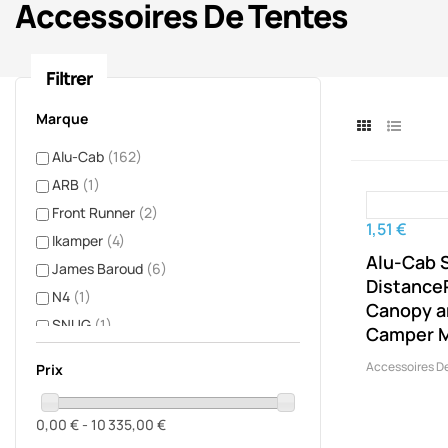
Accessoires De Tentes
Filtrer
Marque
Alu-Cab
(162)
ARB
(1)
Front Runner
(2)
1,51 €
Ikamper
(4)
Alu-Cab 
James Baroud
(6)
DistanceP
N4
(1)
Canopy a
SNUG
(1)
Camper 
Accessoires D
Prix
0,00 € - 10 335,00 €