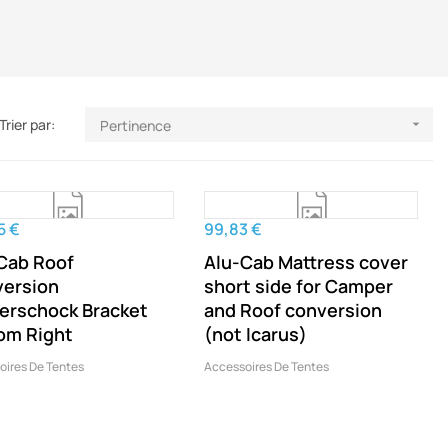
Trier par:
Pertinence

5 €
99,83 €
Cab Roof
Alu-Cab Mattress cover
ersion
short side for Camper
erschock Bracket
and Roof conversion
om Right
(not Icarus)
oires De Tentes
Accessoires De Tentes