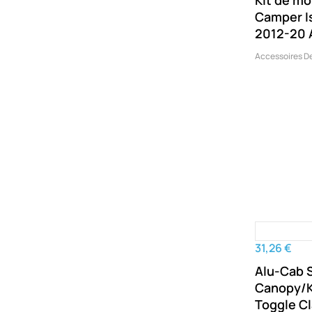
Kit de m
Camper I
2012-20 
Accessoires D
31,26 €
Alu-Cab 
Canopy/
Toggle Cl