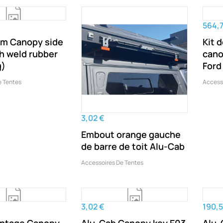
564,7
1m Canopy side
Kit 
h weld rubber
cano
g)
Ford
e Tentes
Access
3,02 €
Embout orange gauche
de barre de toit Alu-Cab
Accessoires De Tentes
3,02 €
190,5