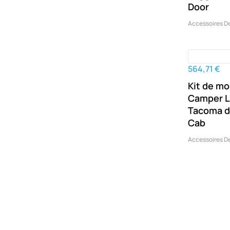
Door
Accessoires D
564,71 €
Kit de m
Camper Li
Tacoma d
Cab
Accessoires D