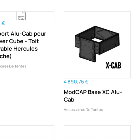
 €
ort Alu-Cab pour
er Cube - Toit
vable Hercules
che)
oires De Tentes
4 890,76 €
ModCAP Base XC Alu-
Cab
Accessoires De Tentes