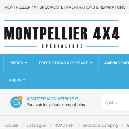
MONTPELLIER 4X4 SPECIALISTE | PREPARATIONS & REPARATIONS
PIECES
PROTECTIONS & PORTAGE
AMENAGEME
PRÉPA
Type
AJOUTER MON VÉHICULE
Type...
Pour voir les pièces compatibles
Accueil
Catalogue
ROADTRIP
Bivouac & Camping
A