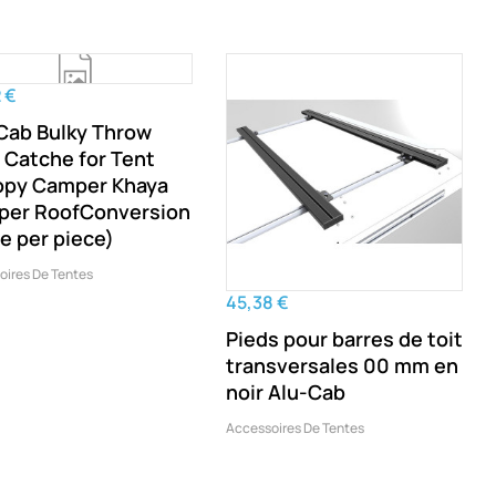
 €
Cab Bulky Throw
 Catche for Tent
py Camper Khaya
er RoofConversion
ce per piece)
oires De Tentes
45,38 €
Pieds pour barres de toit
transversales 00 mm en
noir Alu-Cab
Accessoires De Tentes