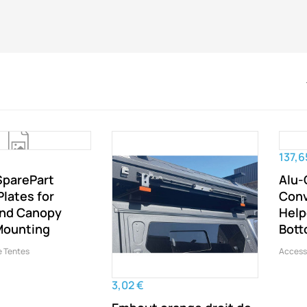
137,6
SparePart
Alu-
lates for
Conv
nd Canopy
Help
Mounting
Bott
e Tentes
Access
3,02 €