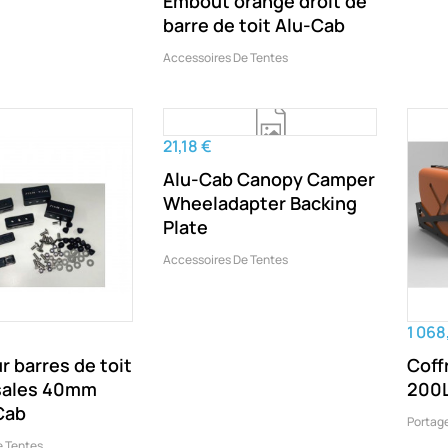
Embout orange droit de
barre de toit Alu-Cab
Accessoires De Tentes
21,18 €
Alu-Cab Canopy Camper
Wheeladapter Backing
Plate
Accessoires De Tentes
1 068
r barres de toit
Coff
sales 40mm
200L
Cab
Portage
e Tentes