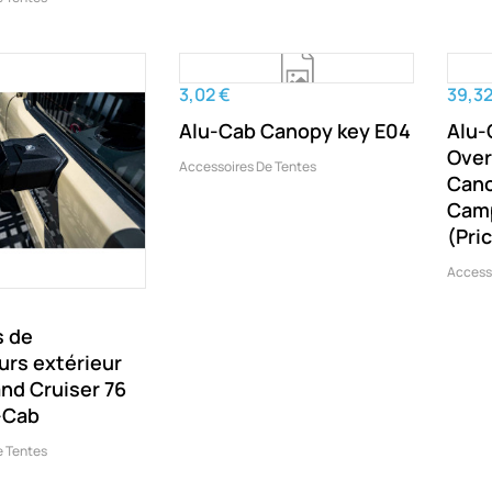
3,02 €
39,32
Alu-Cab Canopy key E04
Alu-
Over
Accessoires De Tentes
Cano
Camp
(Pri
Access
s de
urs extérieur
nd Cruiser 76
-Cab
e Tentes