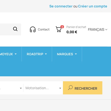
Se connecter
ou
Créer un compte
Panier d'achat
0
FRANÇAIS
Contact
0,00 €
 MOYEUX
ROADTRIP
MARQUES
Motorisation
.
Motorisation...
RECHERCHER