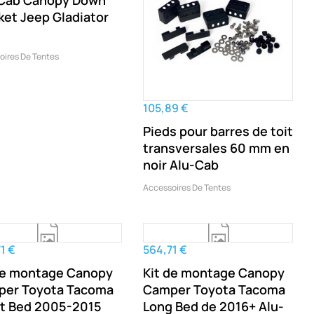
Cab Canopy Down
ket Jeep Gladiator
oires De Tentes
105,89 €
Pieds pour barres de toit
transversales 60 mm en
noir Alu-Cab
Accessoires De Tentes
1 €
564,71 €
de montage Canopy
Kit de montage Canopy
er Toyota Tacoma
Camper Toyota Tacoma
t Bed 2005-2015
Long Bed de 2016+ Alu-