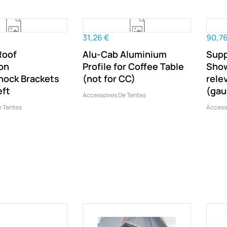
31,26 €
90,76
Roof
Alu-Cab Aluminium
Supp
on
Profile for Coffee Table
Show
hock Brackets
(not for CC)
rele
eft
(gau
Accessoires De Tentes
e Tentes
Access