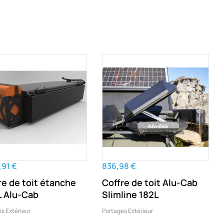
,91 €
836,98 €
re de toit étanche
Coffre de toit Alu-Cab
 Alu-Cab
Slimline 182L
s Extérieur
Portages Extérieur