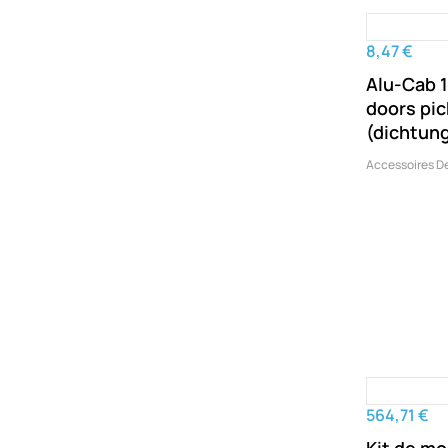
8,47 €
Alu-Cab 
doors pic
(dichtun
Accessoires D
564,71 €