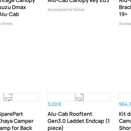
ontage Canopy
Alu-Cab Canopy key E03
Alu-
suzu Dmax
Brac
Accessoires De Tentes
Alu-Cab
19+
e Tentes
Access
3,02 €
564,7
SparePart
Alu-Cab Rooftent
Kit 
Khaya Camper
Gen3.0 Laddet Endcap (1
Camp
amp for Back
piece)
Shor