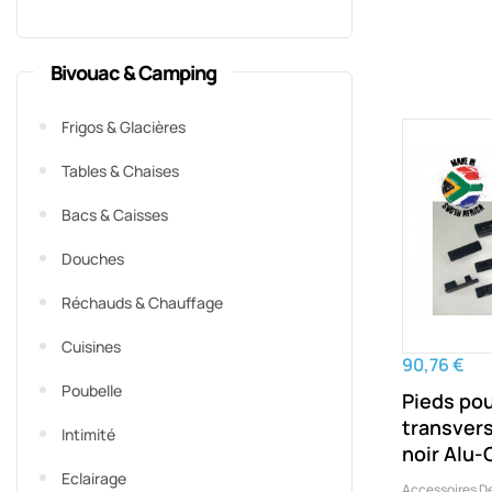
Bivouac & Camping
Frigos & Glacières
Tables & Chaises
Bacs & Caisses
Douches
Réchauds & Chauffage
Cuisines
90,76 €
Poubelle
Pieds pou
transver
Intimité
noir Alu-
Eclairage
Accessoires D