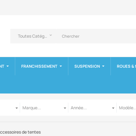
Toutes Catégories
keyboard_arrow_down
NT
FRANCHISSEMENT
SUSPENSION
ROUES &
Marque
Année
Modèle
Marque...
Année...
Modèle..
ccessoires de tentes