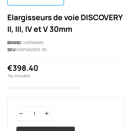
Elargisseurs de voie DISCOVERY
II, III, IV et V 30mm
BRAND:
HOFMANN
SKU:
HSPVA05R3-30
€398.40
Tax included