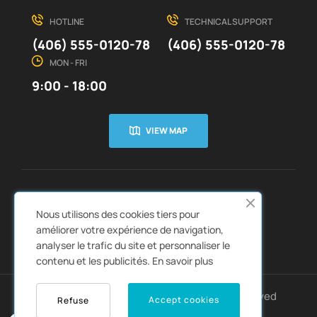
HOTLINE
TECHNICAL SUPPORT
(406) 555-0120-78
(406) 555-0120-78
MON - FRI
9:00 - 18:00
VIEW MAP
CUSTOMER SERVICE
ABOUT US


Nous utilisons des cookies tiers pour
QUICK LINKS
CATALOGS


améliorer votre expérience de navigation,
analyser le trafic du site et personnaliser le
contenu et les publicités.
En savoir plus
Copyright © 2022
Autozpro
. All rights reserved
Accept cookies
Refuse
0