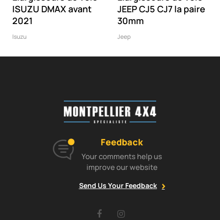
ISUZU DMAX avant
JEEP CJ5 CJ7 la paire
2021
30mm
Isuzu
Jeep
Feedback
Your comments help us
improve our website
Send Us Your Feedback
Facebook
Instagram