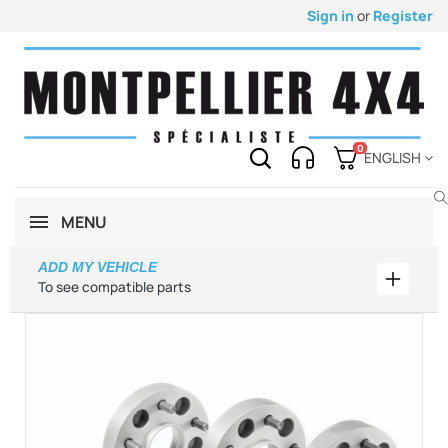
Sign in
or
Register
0
ENGLISH
MENU
ADD MY VEHICLE
Add my 
To see compatible parts