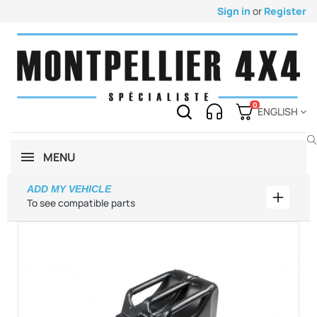
Sign in
or
Register
0
ENGLISH
MENU
ADD MY VEHICLE
Add my 
To see compatible parts