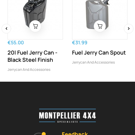
‹
›
€55.00
€31.99
20l Fuel Jerry Can -
Fuel Jerry Can Spout
Black Steel Finish
Jerrycan And Accessories
Jerrycan And Accessories
Feedback