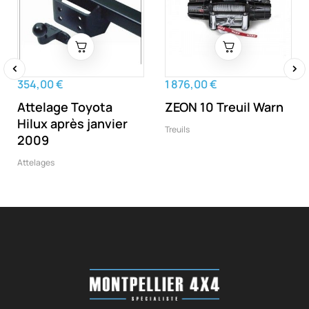
354,00 €
1 876,00 €
‹
›
Attelage Toyota
ZEON 10 Treuil Warn
Hilux après janvier
Treuils
2009
Attelages