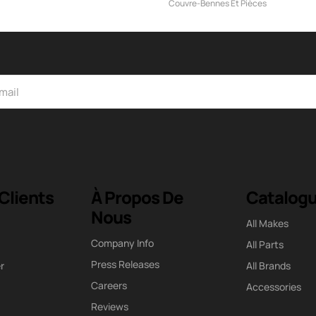
Couvre-Bennes Et Pièces
Clients
À Propos De
Catalog
Nous
All Makes
Company Info
All Parts
Press Releases
r
All Brands
Careers
Accessories
Reviews