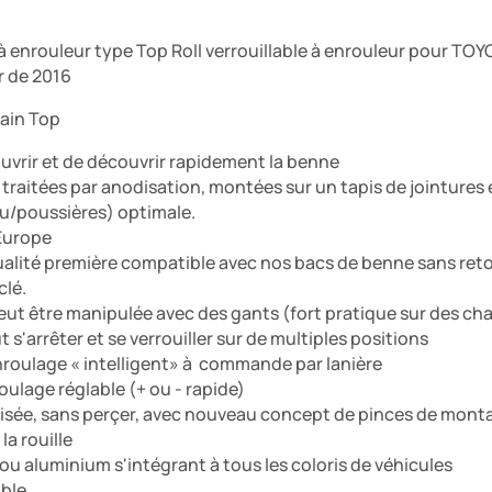
 enrouleur type Top Roll verrouillable à enrouleur pour TO
r de 2016
ain Top
uvrir et de découvrir rapidement la benne
. traitées par anodisation, montées sur un tapis de jointure
u/poussières) optimale.
Europe
ualité première compatible avec nos bacs de benne sans reto
clé.
eut être manipulée avec des gants (fort pratique sur des cha
t s'arrêter et se verrouiller sur de multiples positions
roulage « intelligent» à commande par lanière
oulage réglable (+ ou - rapide)
 aisée, sans perçer, avec nouveau concept de pinces de mont
la rouille
ou aluminium s'intégrant à tous les coloris de véhicules
ble