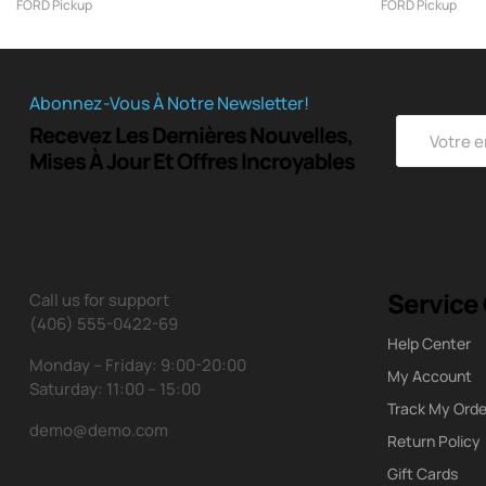
FORD Pickup
FORD Pickup
Abonnez-Vous À Notre Newsletter!
Recevez Les Dernières Nouvelles,
Mises À Jour Et Offres Incroyables
Service 
Call us for support
(406) 555-0422-69
Help Center
Monday – Friday: 9:00-20:00
My Account
Saturday: 11:00 – 15:00
Track My Orde
demo@demo.com
Return Policy
Gift Cards