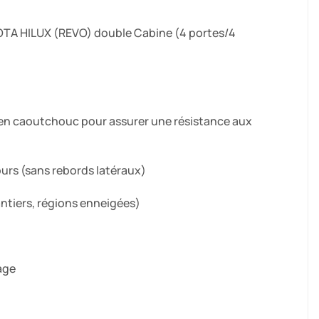
YOTA HILUX (REVO) double Cabine (4 portes/4
s en caoutchouc pour assurer une résistance aux
urs (sans rebords latéraux)
ntiers, régions enneigées)
age