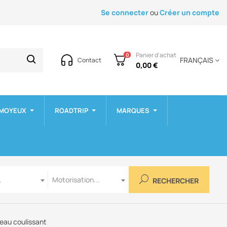
Se connecter
ou
Créer un compte
Panier d'achat
0
FRANÇAIS
Contact
0,00 €
 MOYEUX
ROADTRIP
MARQUES
Motorisation
.
Motorisation...
RECHERCHER
eau coulissant