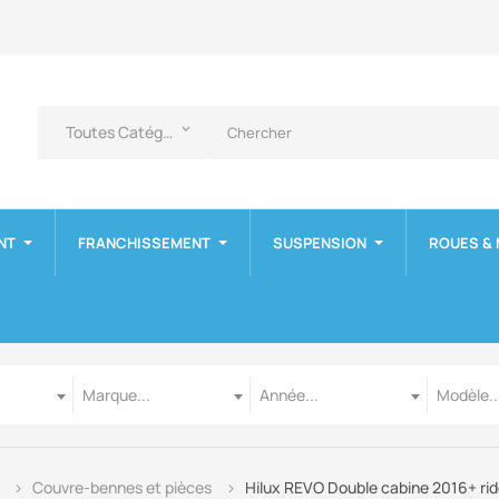
Toutes Catégories
keyboard_arrow_down
NT
FRANCHISSEMENT
SUSPENSION
ROUES &
Marque
Année
Modèle
Marque...
Année...
Modèle..
Couvre-bennes et pièces
Hilux REVO Double cabine 2016+ rid