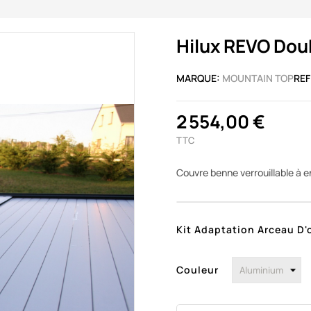
Hilux REVO Doub
MARQUE:
MOUNTAIN TOP
REF
2 554,00 €
TTC
Couvre benne verrouillable à 
Kit Adaptation Arceau D'
Couleur