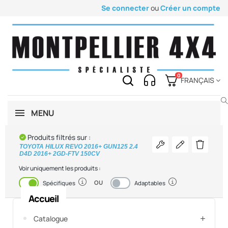
Se connecter
ou
Créer un compte
0
FRANÇAIS
MENU
Produits filtrés sur :
Voir les pièces
Modifier mon v
Supprimer
TOYOTA HILUX REVO 2016+ GUN125 2.4
D4D 2016+ 2GD-FTV 150CV
Voir uniquement les produits :
OU
Activé
Désactivé
Spécifiques
Adaptables
Accueil
Catalogue