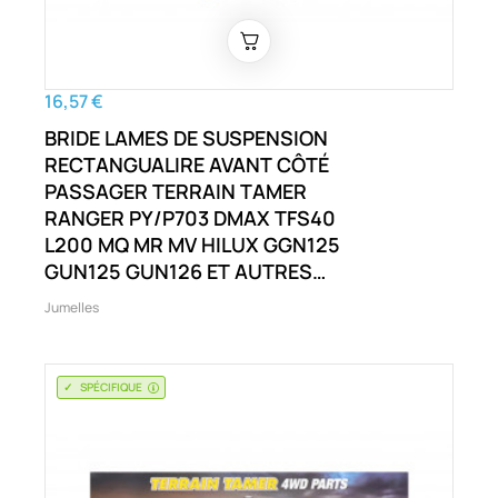
16,57 €
BRIDE LAMES DE SUSPENSION
RECTANGUALIRE AVANT CÔTÉ
PASSAGER TERRAIN TAMER
RANGER PY/P703 DMAX TFS40
L200 MQ MR MV HILUX GGN125
GUN125 GUN126 ET AUTRES
TERRAIN TAMER RANGER
Jumelles
PY/P703 D-MAX TFS40 BT50
L200 MQ MR MV HILUX GGN125
GUN125 ET AUTRES
SPÉCIFIQUE