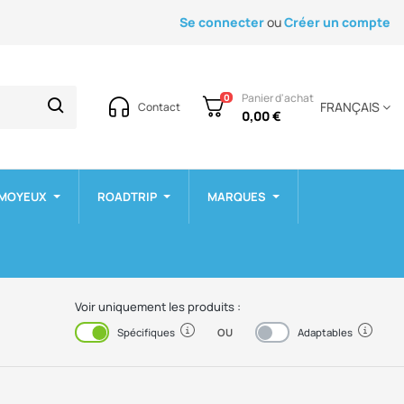
Se connecter
ou
Créer un compte
Panier d'achat
0
FRANÇAIS
Contact
0,00 €
 MOYEUX
ROADTRIP
MARQUES
Voir uniquement les produits :
OU
Activé
Désactivé
Spécifiques
Adaptables