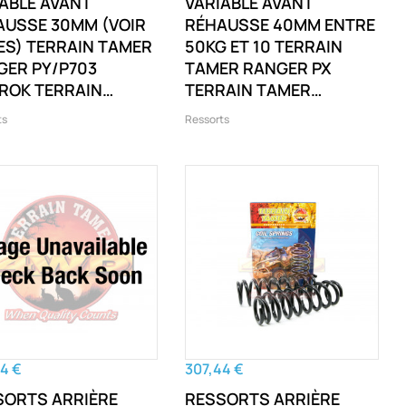
ABLE AVANT
VARIABLE AVANT
AUSSE 30MM (VOIR
RÉHAUSSE 40MM ENTRE
ES) TERRAIN TAMER
50KG ET 10 TERRAIN
GER PY/P703
TAMER RANGER PX
ROK TERRAIN
TERRAIN TAMER
ER EVEREST U704
EVEREST UA 2 RANGER
ts
Ressorts
GER PY/P703
PX
ROK
4 €
307,44 €
SORTS ARRIÈRE
RESSORTS ARRIÈRE