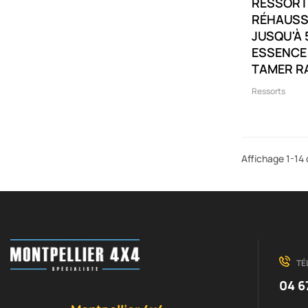
RESSORT
RÉHAUSS
JUSQU'À 
ESSENCE
TAMER R
Ressorts
Affichage 1-14 
TÉ
04 6