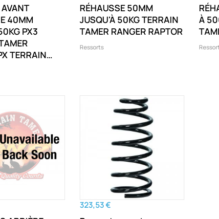
 AVANT
RÉHAUSSE 50MM
RÉH
E 40MM
JUSQU'À 50KG TERRAIN
À 50
50KG PX3
TAMER RANGER RAPTOR
TAM
 TAMER
Ressorts
Ressor
PX TERRAIN
EREST UA 2
PX
323,53 €