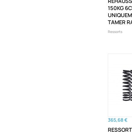
RÉHAUSS
150KG 6C
UNIQUEM
TAMER R
Ressorts
365,68 €
RESSORT