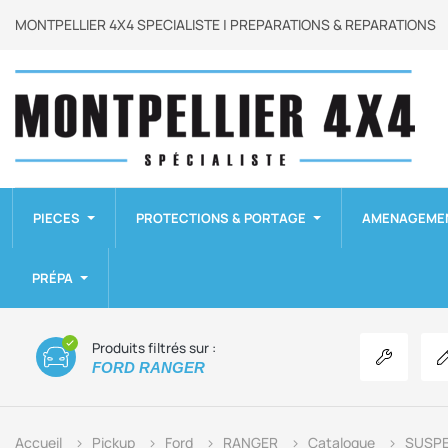
MONTPELLIER 4X4 SPECIALISTE | PREPARATIONS & REPARATIONS
PIECES
PROTECTIONS & PORTAGE
AMENAGEME
PRÉPA
Produits filtrés sur :
Voir les p
FORD RANGER
Accueil
Pickup
Ford
RANGER
Catalogue
SUSP