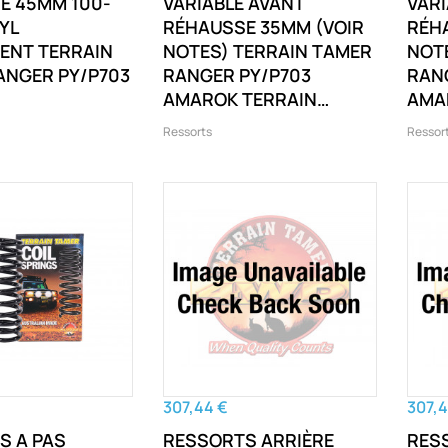
E 45MM 100-
VARIABLE AVANT
VARI
YL
RÉHAUSSE 35MM (VOIR
RÉH
ENT TERRAIN
NOTES) TERRAIN TAMER
NOT
ANGER PY/P703
RANGER PY/P703
RAN
AMAROK TERRAIN
AMA
TAMER EVEREST U704
TAM
Ressorts
Ressor
RANGER PY/P703
RAN
AMAROK
AMA
307,44 €
307,4
S A PAS
RESSORTS ARRIÈRE
RES