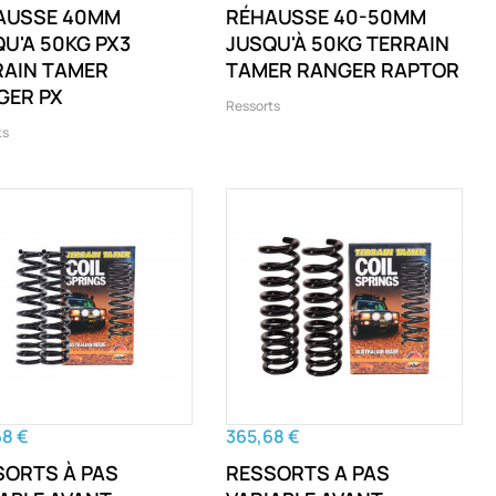
AUSSE 40MM
RÉHAUSSE 40-50MM
U'A 50KG PX3
JUSQU'À 50KG TERRAIN
RAIN TAMER
TAMER RANGER RAPTOR
GER PX
Ressorts
ts
68 €
365,68 €
SORTS À PAS
RESSORTS A PAS