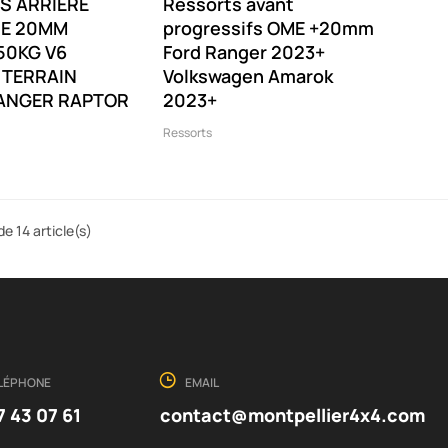
S ARRIÈRE
Ressorts avant
E 20MM
progressifs OME +20mm
50KG V6
Ford Ranger 2023+
 TERRAIN
Volkswagen Amarok
ANGER RAPTOR
2023+
Ressorts
de 14 article(s)
LÉPHONE
EMAIL
7 43 07 61
contact@montpellier4x4.com