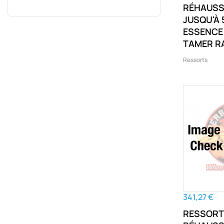
RÉHAUSS
JUSQU'À 
ESSENCE
TAMER R
Ressorts
341,27 €
RESSORT