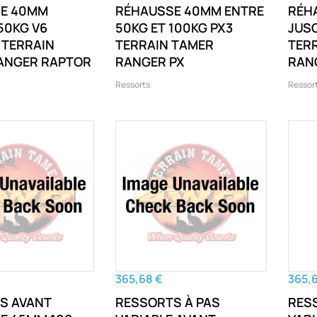
E 40MM
RÉHAUSSE 40MM ENTRE
RÉH
50KG V6
50KG ET 100KG PX3
JUSQ
 TERRAIN
TERRAIN TAMER
TER
ANGER RAPTOR
RANGER PX
RAN
Ressorts
Ressor
365,68 €
365,
S AVANT
RESSORTS À PAS
RES