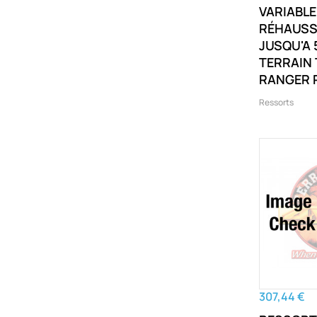
VARIABLE
RÉHAUSS
JUSQU'A 
TERRAIN
RANGER 
TAMER EV
Ressorts
RANGER 
307,44 €