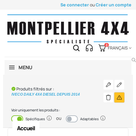
Se connecter
ou
Créer un compte
0
FRANÇAIS
MENU
Voir les pièc
Modifier
Produits filtrés sur :
IVECO DAILY 4X4 DIESEL DEPUIS 2014
Précisez
Supprimer le fi
Voir uniquement les produits :
OU
Activé
Désactivé
Spécifiques
Adaptables
Accueil