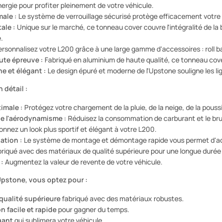
nergie pour profiter pleinement de votre véhicule.
ale :
Le système de verrouillage sécurisé protège efficacement votre
ale :
Unique sur le marché, ce tonneau cover couvre l'intégralité de la 
.
rsonnalisez votre L200 grâce à une large gamme d'accessoires : roll bar 
oute épreuve :
Fabriqué en aluminium de haute qualité, ce tonneau cover
e et élégant :
Le design épuré et moderne de l'Upstone souligne les li
 détail :
imale :
Protégez votre chargement de la pluie, de la neige, de la poussi
de l'aérodynamisme :
Réduisez la consommation de carburant et le brui
nnez un look plus sportif et élégant à votre L200.
sation :
Le système de montage et démontage rapide vous permet d'ac
riqué avec des matériaux de qualité supérieure pour une longue durée 
 :
Augmentez la valeur de revente de votre véhicule.
Upstone, vous optez pour :
qualité supérieure
fabriqué avec des matériaux robustes.
n facile et rapide
pour gagner du temps.
gant
qui sublimera votre véhicule.