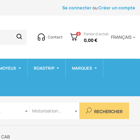
Se connecter
ou
Créer un compte
Panier d'achat
0
FRANÇAIS
Contact
0,00 €
 MOYEUX
ROADTRIP
MARQUES
Motorisation
.
Motorisation...
RECHERCHER
E CAB