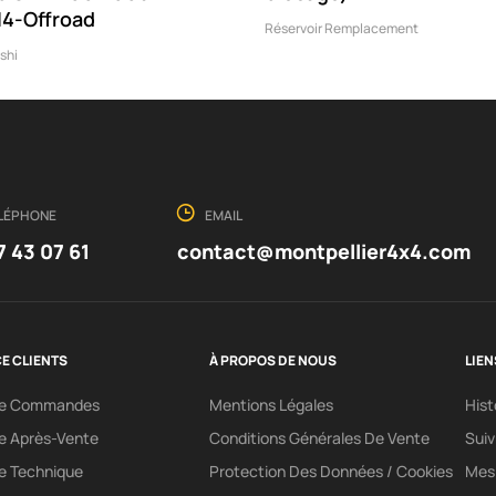
4-Offroad
Réservoir Remplacement
shi
LÉPHONE
EMAIL
7 43 07 61
contact@montpellier4x4.com
E CLIENTS
À PROPOS DE NOUS
LIEN
ce Commandes
Mentions Légales
His
e Après-Vente
Conditions Générales De Vente
Sui
e Technique
Protection Des Données / Cookies
Mes 