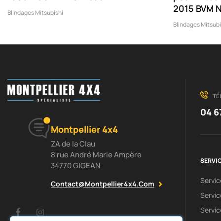
2015 BVM N
Blindages Mitsubishi
Blindages Mitsubi
TÉ
04 6
Montpellier 4x4
ZA de la Clau
8 rue André Marie Ampère
SERVIC
34770 GIGEAN
Servi
Contact@montpellier4x4.com
Servic
Servic
Facebook
Instagram