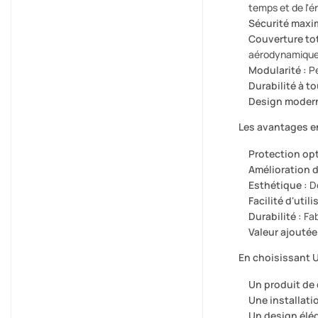
temps et de l'é
Sécurité maxim
Couverture tot
aérodynamique
Modularité :
Pe
Durabilité à t
Design modern
Les avantages en
Protection opt
Amélioration 
Esthétique :
Do
Facilité d'utili
Durabilité :
Fab
Valeur ajoutée
En choisissant 
Un produit de 
Une installatio
Un design élé