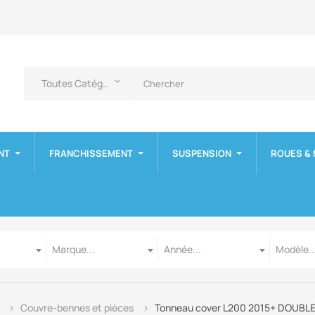
Toutes Catégories
keyboard_arrow_down
NT
FRANCHISSEMENT
SUSPENSION
ROUES &
Marque
Année
Modèle
Marque...
Année...
Modèle..
Couvre-bennes et pièces
Tonneau cover L200 2015+ DOUBL