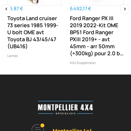
19,87 €
6 492,17 €
Toyota Land cruiser
Ford Ranger PX III
‹
›
73 series 1985 1999-
2019 2022-Kit OME
U bolt OME avt
BP51 Ford Ranger
Toyota BJ 43/45/47
PXIII 2019+ - avt
(UB416)
45mm - arr 50mm
(+300kg) pour 2.0 bi-
Lames
turbo
Kits Suspension
Montpellier 4x4