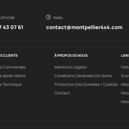
LÉPHONE
EMAIL
7 43 07 61
contact@montpellier4x4.com
E CLIENTS
À PROPOS DE NOUS
LIEN
ce Commandes
Mentions Légales
His
e Après-Vente
Conditions Générales De Vente
Sui
e Technique
Protection Des Données / Cookies
Mes 
Contact
Mes
Mes 