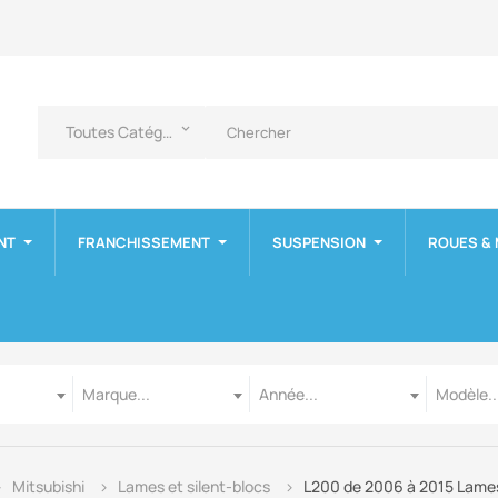
Toutes Catégories
keyboard_arrow_down
NT
FRANCHISSEMENT
SUSPENSION
ROUES &
Marque
Année
Modèle
Marque...
Année...
Modèle..
Mitsubishi
Lames et silent-blocs
L200 de 2006 à 2015 Lam