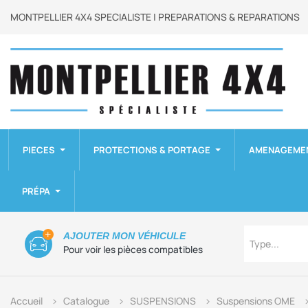
MONTPELLIER 4X4 SPECIALISTE | PREPARATIONS & REPARATIONS
PIECES
PROTECTIONS & PORTAGE
AMENAGEME
PRÉPA
Type
AJOUTER MON VÉHICULE
Type...
Pour voir les pièces compatibles
Accueil
Catalogue
SUSPENSIONS
Suspensions OME