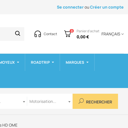
Se connecter
ou
Créer un compte
Panier d'achat
0
FRANÇAIS
Contact
0,00 €
 MOYEUX
ROADTRIP
MARQUES
Motorisation
.
Motorisation...
RECHERCHER
es HD OME