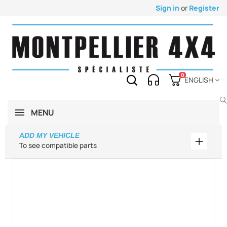
Sign in
or
Register
0
ENGLISH
MENU
ADD MY VEHICLE
Add my 
To see compatible parts