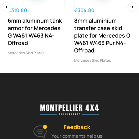
€310.80
€304.80
‹
›
6mm aluminum tank
8mm aluminium
armor for Mercedes
transfer case skid
G W461 W463 N4-
plate for Mercedes G
Offroad
W461 W463 Pur N4-
Offroad
Mercedes Skid Plates
Mercedes Skid Plates
Feedback
Your comments help us