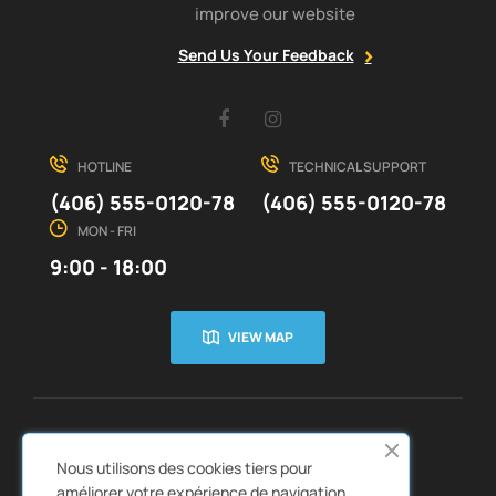
improve our website
Send Us Your Feedback
Facebook
Instagram
HOTLINE
TECHNICAL SUPPORT
(406) 555-0120-78
(406) 555-0120-78
MON - FRI
9:00 - 18:00
VIEW MAP
CUSTOMER SERVICE
ABOUT US


Nous utilisons des cookies tiers pour
QUICK LINKS
CATALOGS


améliorer votre expérience de navigation,