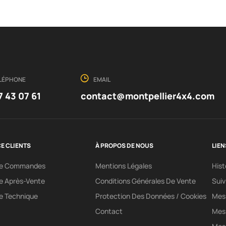
LÉPHONE
EMAIL
7 43 07 61
contact@montpellier4x4.com
E CLIENTS
À PROPOS DE NOUS
LIEN
ce Commandes
Mentions Légales
His
e Après-Vente
Conditions Générales De Vente
Sui
e Technique
Protection Des Données / Cookies
Mes 
Contact
Mes