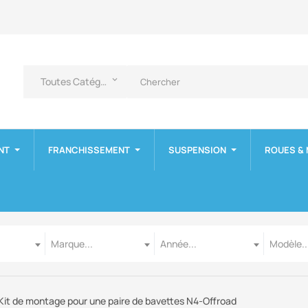
Toutes Catégories
keyboard_arrow_down
NT
FRANCHISSEMENT
SUSPENSION
ROUES &
Marque
Année
Modèle
Marque...
Année...
Modèle..
Kit de montage pour une paire de bavettes N4-Offroad