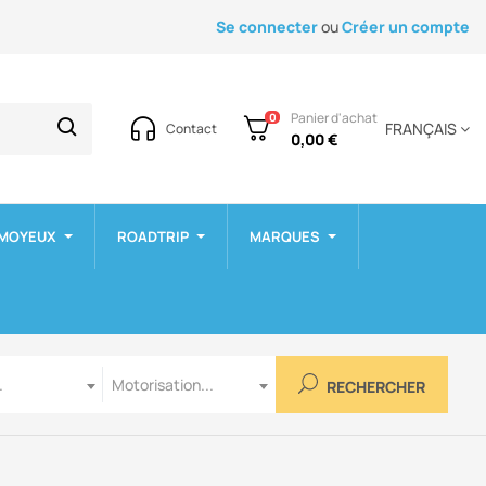
Se connecter
ou
Créer un compte
Panier d'achat
0
FRANÇAIS
Contact
0,00 €
 MOYEUX
ROADTRIP
MARQUES
Motorisation
.
Motorisation...
RECHERCHER