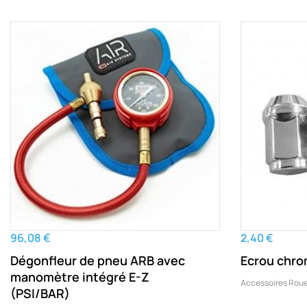
96,08 €
2,40 €
Dégonfleur de pneu ARB avec
Ecrou chrom
manomètre intégré E-Z
Accessoires Rou
(PSI/BAR)