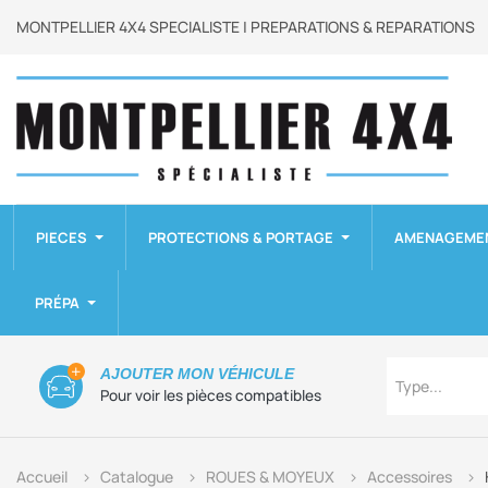
MONTPELLIER 4X4 SPECIALISTE | PREPARATIONS & REPARATIONS
PIECES
PROTECTIONS & PORTAGE
AMENAGEME
PRÉPA
Type
AJOUTER MON VÉHICULE
Type...
Pour voir les pièces compatibles
Accueil
Catalogue
ROUES & MOYEUX
Accessoires