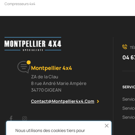
Compresseurs 4x4
TÉ
04 6
Montpellier 4x4
ZA de la Clau
8 rue André Marie Ampère
SERVIC
34770 GIGEAN
Servi
Contact@montpellier4x4.com
Servic
Servic
Facebook
Instagram
Nous utilisons des cookies tiers pour